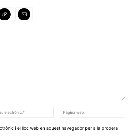
Correu
Pàgina
electrònic:*
web:
trònic i el lloc web en aquest navegador per a la propera