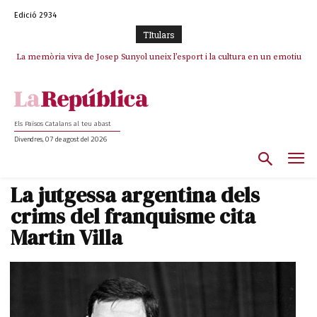
Edició 2934
TItulars
La memòria viva de Josep Sunyol uneix l’esport i la cultura en un emotiu
La “dignitat” a mitges de Marc Puigtió: renuncia a Girona pels àudios però
s’aferra als càrrecs remunerats de Sant Julià i el Consell Comarcal
homenatge a Guadarrama pel seu 90è aniversari
Els Països Catalans al teu abast
Divendres, 07 de agost del 2026
La jutgessa argentina dels
crims del franquisme cita
Martin Villa