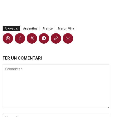
Arxivat a:
Argentina
Franco
Martin Villa
FER UN COMENTARI
Comentar
Nom