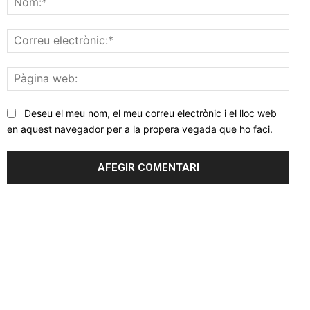
Corr
elec
Pàgi
web
Deseu el meu nom, el meu correu electrònic i el lloc web
en aquest navegador per a la propera vegada que ho faci.