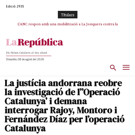
Edició 2935
TItulars
L’ANC respon amb una mobilització a La Jonquera contra la
catalanofòbia i els abusos de la Policia Nacional
Els Països Catalans al teu abast
Dissabte, 08 de agost del 2026
La justícia andorrana reobre
la investigació de l”Operació
Catalunya’ i demana
interrogar Rajoy, Montoro i
Fernández Díaz per l’operació
Catalunya