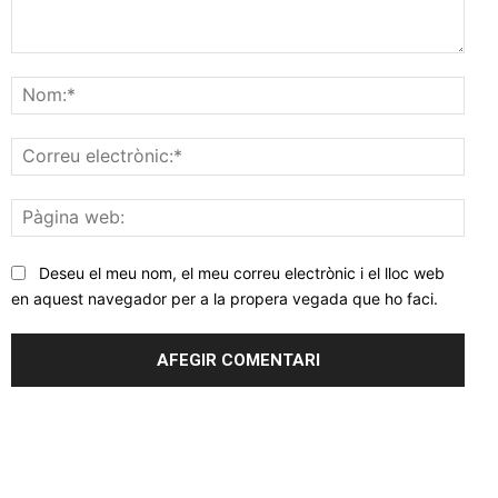
Comentar
Nom
Corr
elec
Pàgi
web
Deseu el meu nom, el meu correu electrònic i el lloc web
en aquest navegador per a la propera vegada que ho faci.