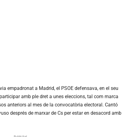
avia empadronat a Madrid, el PSOE defensava, en el seu
r participar amb ple dret a unes eleccions, tal com marca
sos anteriors al mes de la convocatòria electoral. Cantó
’Ayuso després de marxar de
Cs
per estar en desacord amb
Publicitat