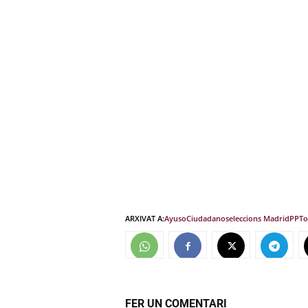
ARXIVAT A:
Ayuso
Ciudadanos
eleccions Madrid
PP
To
FER UN COMENTARI