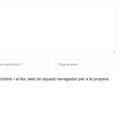
Correu
Pàgina
electrònic:*
web:
trònic i el lloc web en aquest navegador per a la propera