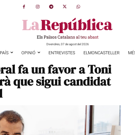
Els Països Catalans al teu abast
Divendres, 07 de agost del 2026
PAÍS
OPINIÓ
ENTREVISTES
ELMONCASTELLER
MÉ
ral fa un favor a Toni
rà que sigui candidat
d