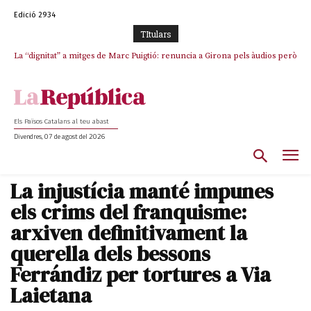
Edició 2934
TItulars
La “dignitat” a mitges de Marc Puigtió: renuncia a Girona pels àudios però
s’aferra als càrrecs remunerats de Sant Julià i el Consell Comarcal
Els Països Catalans al teu abast
Divendres, 07 de agost del 2026
La injustícia manté impunes
els crims del franquisme:
arxiven definitivament la
querella dels bessons
Ferrándiz per tortures a Via
Laietana