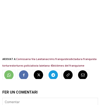
ARXIVAT A:
Comissaria Via Laietana
crims franquistes
dictadura franquista
tortures
tortures policials
via laietana 43
víctimes del franquisme
FER UN COMENTARI