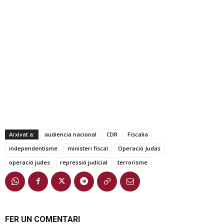
Arxivat a:
audiencia nacional
CDR
Fiscalia
independentisme
ministeri fiscal
Operació Judas
operació judes
repressió judicial
terrorisme
FER UN COMENTARI