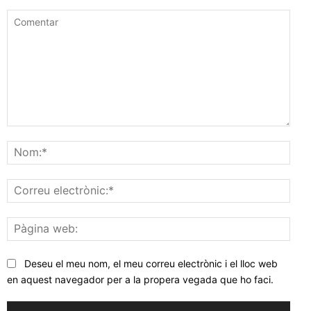
Comentar
Nom
Corr
elec
Pàgi
web
Deseu el meu nom, el meu correu electrònic i el lloc web
en aquest navegador per a la propera vegada que ho faci.