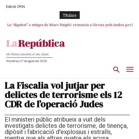
Edició 2934
TItulars
La “dignitat” a mitges de Marc Puigtió: renuncia a Girona pels àudios però
s’aferra als càrrecs remunerats de Sant Julià i el Consell Comarcal
Els Països Catalans al teu abast
Divendres, 07 de agost del 2026
La Fiscalia vol jutjar per
delictes de terrorisme els 12
CDR de l’operació Judes
El ministeri públic atribueix a vuit dels
investigats delictes de terrorisme, de tinença,
dipòsit i fabricació d'explosius i estralls,
mentre que als altres quatre els acusa