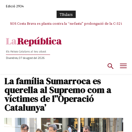
Edició 2934
TItulars
SOS Costa Brava es planta contra la “nefasta” prolongació de la C-32 i
n’exigeix la retirada immediata
Els Països Catalans al teu abast
Divendres, 07 de agost del 2026
La família Sumarroca es
querella al Supremo com a
víctimes de l”Operació
Catalunya’