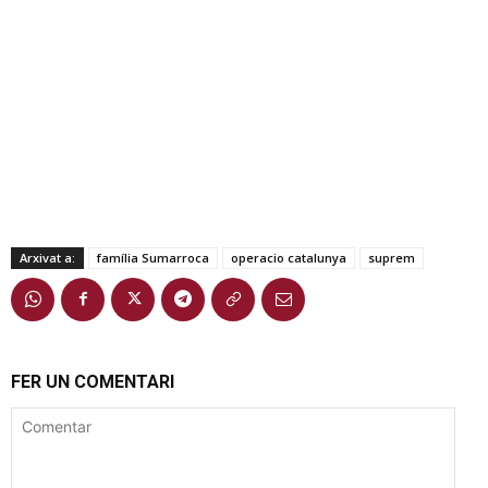
Arxivat a:
família Sumarroca
operacio catalunya
suprem
FER UN COMENTARI