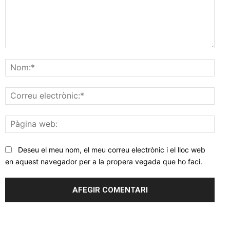
Comentar
Nom
Corr
elec
Pàgi
web
Deseu el meu nom, el meu correu electrònic i el lloc web
en aquest navegador per a la propera vegada que ho faci.