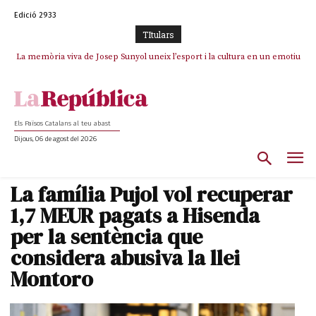
Edició 2933
TItulars
La memòria viva de Josep Sunyol uneix l’esport i la cultura en un emotiu
La “dignitat” a mitges de Marc Puigtió: renuncia a Girona pels àudios però
s’aferra als càrrecs remunerats de Sant Julià i el Consell Comarcal
homenatge a Guadarrama pel seu 90è aniversari
Els Països Catalans al teu abast
Dijous, 06 de agost del 2026
La família Pujol vol recuperar
1,7 MEUR pagats a Hisenda
per la sentència que
considera abusiva la llei
Montoro