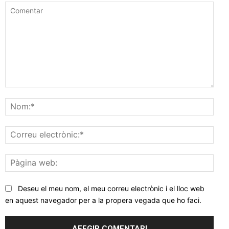
Comentar
Nom
Corr
elec
Pàgi
web
Deseu el meu nom, el meu correu electrònic i el lloc web
en aquest navegador per a la propera vegada que ho faci.