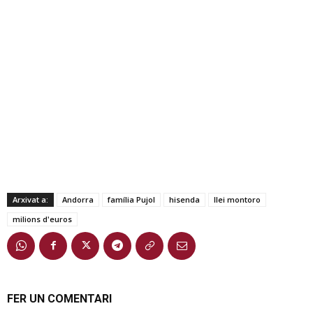
Arxivat a:
Andorra
família Pujol
hisenda
llei montoro
milions d'euros
FER UN COMENTARI