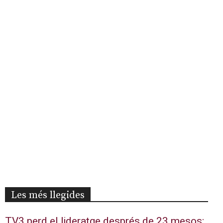
Les més llegides
TV3 perd el lideratge després de 23 mesos: