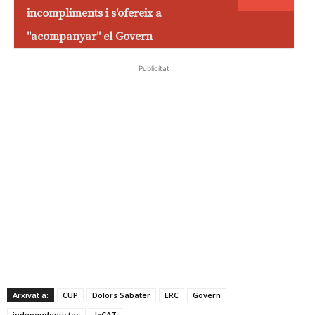
incompliments i s'ofereix a
"acompanyar" el Govern
Publicitat
Arxivat a:
CUP
Dolors Sabater
ERC
Govern
independentistes
JxCAT