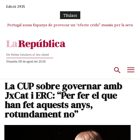
Edició 2935
TItulars
Portugal acusa Espanya de provocar un “efecte crida” massiu per la seva
“manca de regulació” migratòria
Els Països Catalans al teu abast
Dissabte, 08 de agost del 2026
La CUP sobre governar amb
JxCat i ERC: “Per fer el que
han fet aquests anys,
rotundament no”