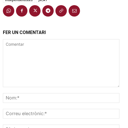
FER UN COMENTARI
Comentar
Nom
Corr
elec
Pàgi