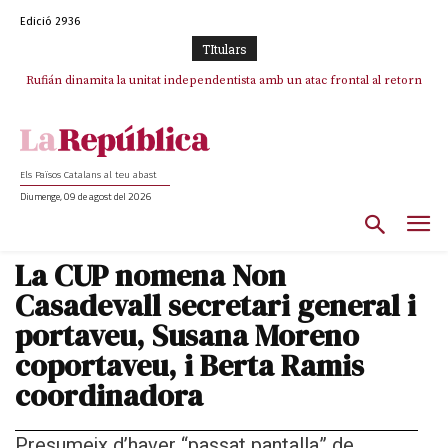
Edició 2936
TItulars
Rufián dinamita la unitat independentista amb un atac frontal al retorn
Puigdemont reivindica la transparència del seu retorn i manté el pols
ferm per la plena llibertat dels encausats
de Puigdemont
Els Països Catalans al teu abast
Diumenge, 09 de agost del 2026
La CUP nomena Non
Casadevall secretari general i
portaveu, Susana Moreno
coportaveu, i Berta Ramis
coordinadora
Presumeix d’haver “passat pantalla” de