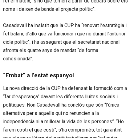
fet el mateix, “sinó que tornen a partir de debats sobre els
noms i deixen de banda el projecte polític”.
Casadevall ha insistit que la CUP ha “renovat l’estratègia i
fet balanç d’allò que va funcionar i que no durant l’anterior
cicle polític”, i ha assegurat que el secretariat nacional
afronta els quatre anys de mandat “de forma
cohesionada”.
“Embat” a l’estat espanyol
La nova direcció de la CUP ha defensat la formació com a
“far d’esperança” davant les diferents lluites socials i
polítiques. Non Casadevall ha conclòs que són “l’única
alternativa per a aquells qui no renuncien a la
independència ni a millorar la vida de les persones”. “Ho
farem costi el que costi”, s’ha compromès, tot garantint