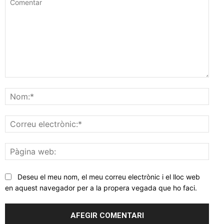
Comentar
Nom
Corr
elec
Pàgi
web
Deseu el meu nom, el meu correu electrònic i el lloc web
en aquest navegador per a la propera vegada que ho faci.