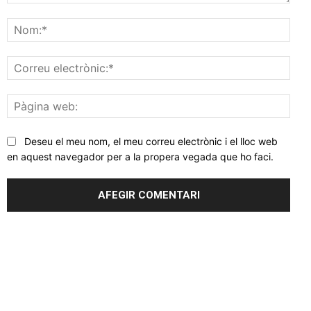
Comentar
Nom
Corr
elec
Pàgi
web
Deseu el meu nom, el meu correu electrònic i el lloc web
en aquest navegador per a la propera vegada que ho faci.