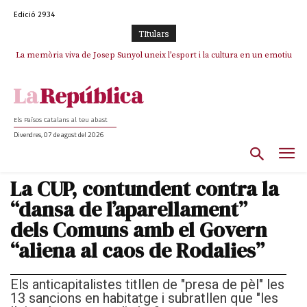
Edició 2934
TItulars
La memòria viva de Josep Sunyol uneix l’esport i la cultura en un emotiu
La “dignitat” a mitges de Marc Puigtió: renuncia a Girona pels àudios però
s’aferra als càrrecs remunerats de Sant Julià i el Consell Comarcal
homenatge a Guadarrama pel seu 90è aniversari
Els Països Catalans al teu abast
Divendres, 07 de agost del 2026
La CUP, contundent contra la
“dansa de l’aparellament”
dels Comuns amb el Govern
“aliena al caos de Rodalies”
Els anticapitalistes titllen de "presa de pèl" les
13 sancions en habitatge i subratllen que "les