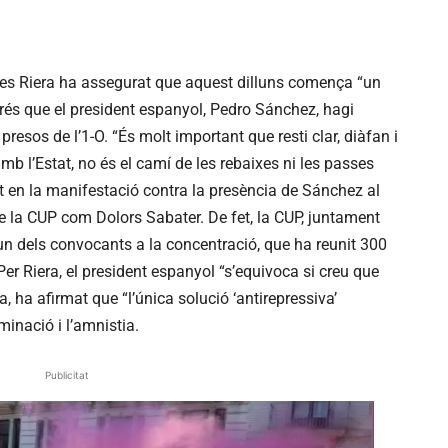
les Riera ha assegurat que aquest dilluns comença “un
sprés que el president espanyol, Pedro Sánchez, hagi
presos de l’1-O. “És molt important que resti clar, diàfan i
mb l’Estat, no és el camí de les rebaixes ni les passes
at en la manifestació contra la presència de Sánchez al
e la CUP com Dolors Sabater. De fet, la CUP, juntament
a un dels convocants a la concentració, que ha reunit 300
er Riera, el president espanyol “s’equivoca si creu que
a, ha afirmat que “l’única solució ‘antirepressiva’
minació i l’amnistia.
Publicitat