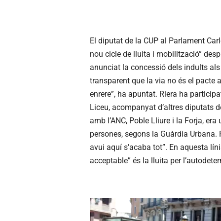
El diputat de la CUP al Parlament Car
nou cicle de lluita i mobilització” de
anunciat la concessió dels indults als 
transparent que la via no és el pacte a
enrere”, ha apuntat. Riera ha particip
Liceu, acompanyat d’altres diputats d
amb l’ANC, Poble Lliure i la Forja, er
persones, segons la Guàrdia Urbana. P
avui aquí s’acaba tot”. En aquesta líni
acceptable” és la lluita per l’autodeter
R
e