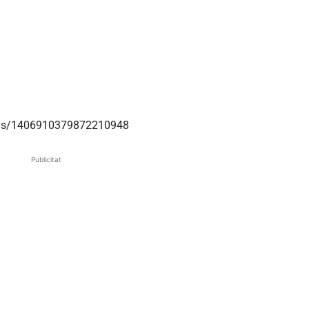
atus/1406910379872210948
Publicitat