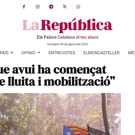
Els Països Catalans al teu abast
Dissabte, 08 de agost del 2026
PAÍS
OPINIÓ
ENTREVISTES
ELMONCASTELLER
MÉ
ue avui ha començat
 lluita i mobilització”