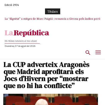
Edició 2934
TItulars
La “dignitat” a mitges de Marc Puigtió: renuncia a Girona pels àudios però
s’aferra als càrrecs remunerats de Sant Julià i el Consell Comarcal
Els Països Catalans al teu abast
Divendres, 07 de agost del 2026
La CUP adverteix Aragonès
que Madrid aprofitarà els
Jocs d’Hivern per “mostrar
que no hi ha conflicte”