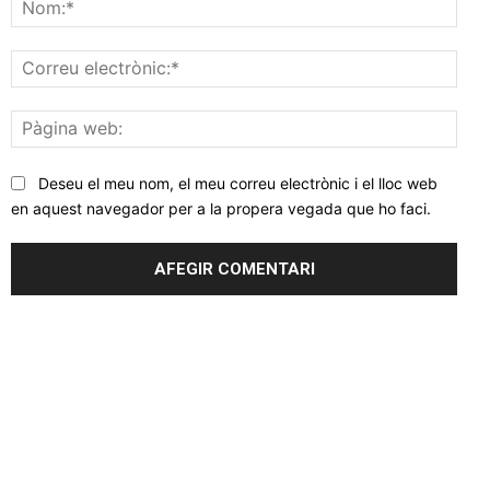
Nom
Corr
elec
Pàgi
web
Deseu el meu nom, el meu correu electrònic i el lloc web
en aquest navegador per a la propera vegada que ho faci.