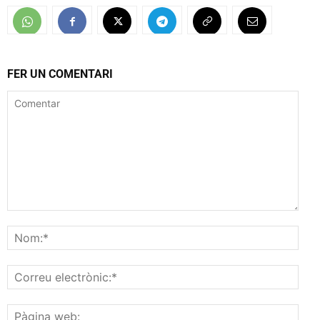
FER UN COMENTARI
Comentar
Nom
Corr
elec
Pàgi