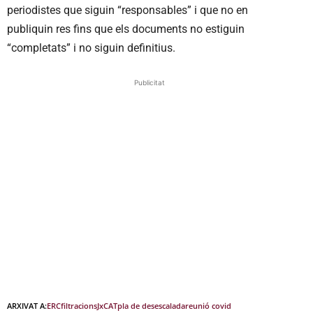
periodistes que siguin “responsables” i que no en
publiquin res fins que els documents no estiguin
“completats” i no siguin definitius.
Publicitat
ARXIVAT A:
ERC
filtracions
JxCAT
pla de desescalada
reunió covid