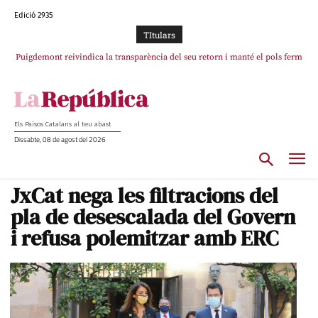
Edició 2935
TItulars
Puigdemont reivindica la transparència del seu retorn i manté el pols ferm
Portugal acusa Espanya de provocar un “efecte crida” massiu per la seva
per la plena llibertat dels encausats
“manca de regulació” migratòria
Els Països Catalans al teu abast
Dissabte, 08 de agost del 2026
JxCat nega les filtracions del
pla de desescalada del Govern
i refusa polemitzar amb ERC