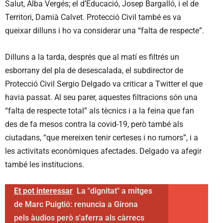
Salut, Alba Vergés; el d’Educació, Josep Bargalló, i el de
Territori, Damià Calvet. Protecció Civil també es va
queixar dilluns i ho va considerar una “falta de respecte”.
Dilluns a la tarda, després que al matí es filtrés un
esborrany del pla de desescalada, el subdirector de
Protecció Civil Sergio Delgado va criticar a Twitter el que
havia passat. Al seu parer, aquestes filtracions són una
“falta de respecte total” als tècnics i a la feina que fan
des de fa mesos contra la covid-19, però també als
ciutadans, “que mereixen tenir certeses i no rumors”, i a
les activitats econòmiques afectades. Delgado va afegir
també les institucions.
Et pot interessar
La "dignitat" a mitges
de Marc Puigtió: renuncia a Girona
pels àudios però s'aferra als càrrecs