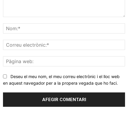
Comentar
Nom
Corr
elec
Pàgi
web
Deseu el meu nom, el meu correu electrònic i el lloc web
en aquest navegador per a la propera vegada que ho faci.