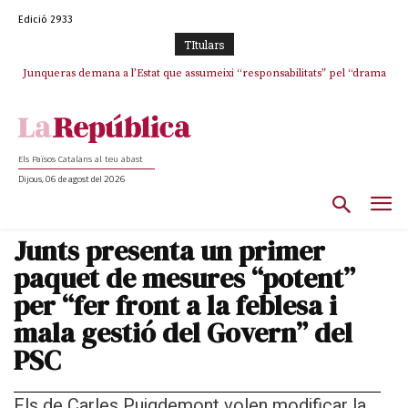
Edició 2933
TItulars
Junqueras demana a l’Estat que assumeixi “responsabilitats” pel “drama
L’abandonament de les seleccions catalanes per part de la UFEC
humà” a Ceuta i avança que Catalunya haurà de continuar acollint
espanyolitza l’esport del país
menors
Els Països Catalans al teu abast
Dijous, 06 de agost del 2026
Junts presenta un primer
paquet de mesures “potent”
per “fer front a la feblesa i
mala gestió del Govern” del
PSC
Els de Carles Puigdemont volen modificar la