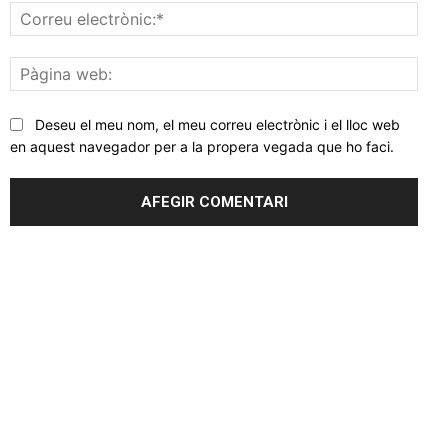
Corr
elec
Pàgi
web
Deseu el meu nom, el meu correu electrònic i el lloc web
en aquest navegador per a la propera vegada que ho faci.