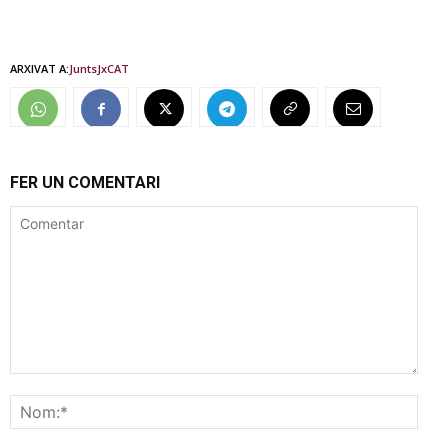
ARXIVAT A:
Junts
JxCAT
FER UN COMENTARI
Comentar
Nom