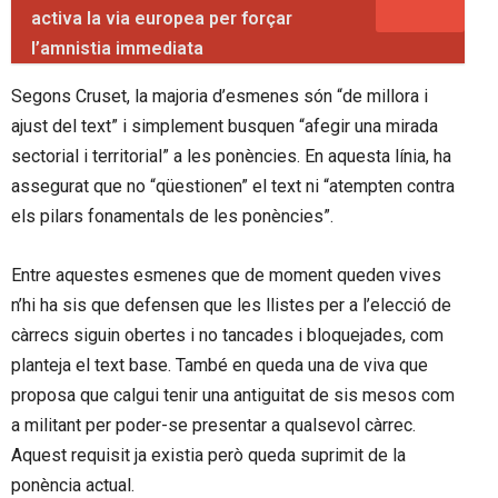
activa la via europea per forçar
l’amnistia immediata
Segons Cruset, la majoria d’esmenes són “de millora i
ajust del text” i simplement busquen “afegir una mirada
sectorial i territorial” a les ponències. En aquesta línia, ha
assegurat que no “qüestionen” el text ni “atempten contra
els pilars fonamentals de les ponències”.
Entre aquestes esmenes que de moment queden vives
n’hi ha sis que defensen que les llistes per a l’elecció de
càrrecs siguin obertes i no tancades i bloquejades, com
planteja el text base. També en queda una de viva que
proposa que calgui tenir una antiguitat de sis mesos com
a militant per poder-se presentar a qualsevol càrrec.
Aquest requisit ja existia però queda suprimit de la
ponència actual.