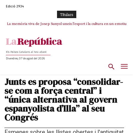
Edició 2934
TItulars
La memòria viva de Josep Sunyol uneix l’esport i la cultura en un emotiu
La “dignitat” a mitges de Marc Puigtió: renuncia a Girona pels àudios però
s’aferra als càrrecs remunerats de Sant Julià i el Consell Comarcal
homenatge a Guadarrama pel seu 90è aniversari
Els Països Catalans al teu abast
Divendres, 07 de agost del 2026
Junts es proposa “consolidar-
se com a força central” i
“única alternativa al govern
espanyolista d’Illa” al seu
Congrés
Esmenes sobre les llistes obertes i l'antiguitat