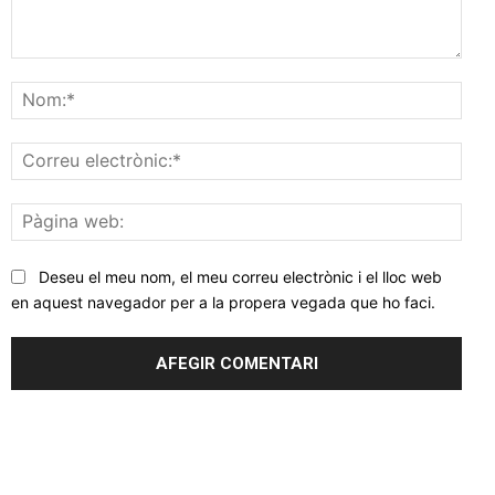
Comentar
Nom
Corr
elec
Pàgi
web
Deseu el meu nom, el meu correu electrònic i el lloc web
en aquest navegador per a la propera vegada que ho faci.