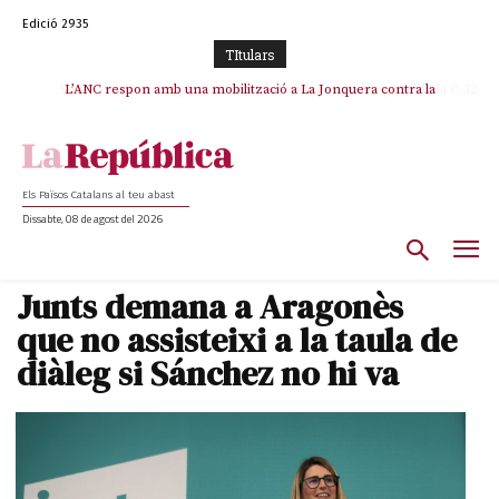
Edició 2935
TItulars
SOS Costa Brava es planta contra la “nefasta” prolongació de la C-32 i
L’ANC respon amb una mobilització a La Jonquera contra la
catalanofòbia i els abusos de la Policia Nacional
n’exigeix la retirada immediata
Els Països Catalans al teu abast
Dissabte, 08 de agost del 2026
Junts demana a Aragonès
que no assisteixi a la taula de
diàleg si Sánchez no hi va