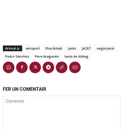
Arxivat a:
aeroport
Elsa Artadi
Junts
JxCAT
negociació
Pedro Sánchez
Pere Aragonès
taula de diàleg
FER UN COMENTARI