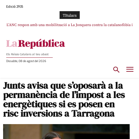
Edició 2935
TItulars
L’ANC respon amb una mobilització a La Jonquera contra la catalanofòbia i
els abusos de la Policia Nacional
Els Països Catalans al teu abast
Dissabte, 08 de agost del 2026
Junts avisa que s’oposarà a la
permanència de l’impost a les
energètiques si es posen en
risc inversions a Tarragona