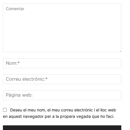
Comentar
Nom
Corr
elec
Pàgi
web
Deseu el meu nom, el meu correu electrònic i el lloc web
en aquest navegador per a la propera vegada que ho faci.