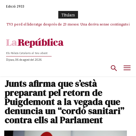
Edició 2933
TItulars
TV3 perd el lideratge després de 23 mesos: Una deriva sense continguts i
Indignació i denúncia contundent per un nou atac als drets lingüístics i a
en clau espanyola deixa el canal a mans de TVE
la dignitat humana a la Jonquera
Els Països Catalans al teu abast
Dijous, 06 de agost del 2026
Junts afirma que s’està
preparant pel retorn de
Puigdemont a la vegada que
denuncia un “cordó sanitari”
contra ells al Parlament