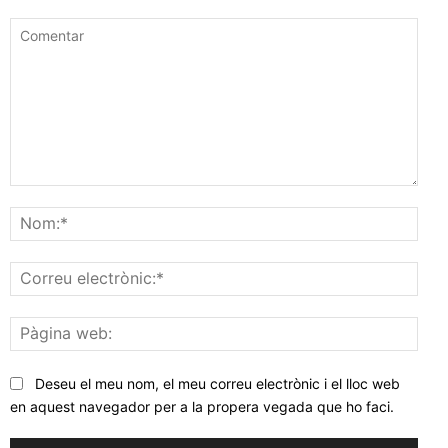
Comentar
Nom
Corr
elec
Pàgi
web
Deseu el meu nom, el meu correu electrònic i el lloc web
en aquest navegador per a la propera vegada que ho faci.