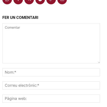
FER UN COMENTARI
Comentar
Nom
Corr
elec
Pàgi
web