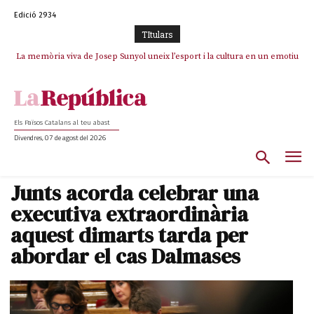
Edició 2934
TItulars
La memòria viva de Josep Sunyol uneix l’esport i la cultura en un emotiu
La “dignitat” a mitges de Marc Puigtió: renuncia a Girona pels àudios però
s’aferra als càrrecs remunerats de Sant Julià i el Consell Comarcal
homenatge a Guadarrama pel seu 90è aniversari
Els Països Catalans al teu abast
Divendres, 07 de agost del 2026
Junts acorda celebrar una
executiva extraordinària
aquest dimarts tarda per
abordar el cas Dalmases