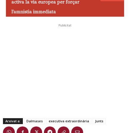
activa la via europea per forçar
l’amnistia immediata
Publicitat
Arxivat a:
Dalmases
executiva extraordinària
Junts