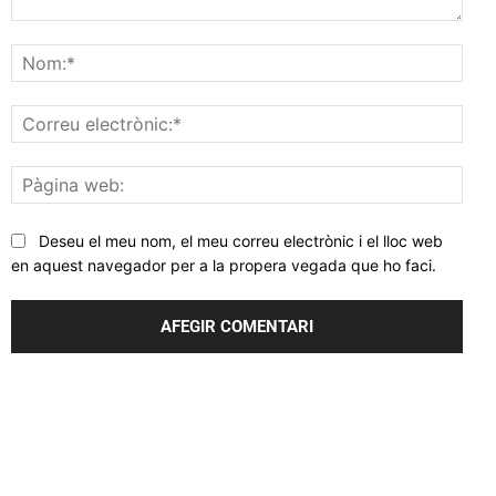
Comentar
Nom
Corr
elec
Pàgi
web
Deseu el meu nom, el meu correu electrònic i el lloc web
en aquest navegador per a la propera vegada que ho faci.