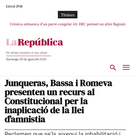
Edició 2936
TItulars
Crònica estiuenca d’un pacte congelat (4): ERC permet un altre flagrant
Rufián boicoteja l’estratègia d’acostament a Junts d’Oriol Junqueras
incompliment de l’acord, les seleccions catalanes un cop més sacrificades
Els Països Catalans al teu abast
Diumenge, 09 de agost del 2026
Junqueras, Bassa i Romeva
presenten un recurs al
Constitucional per la
inaplicació de la llei
d’amnistia
Reclamen que se'ls aixequi la inhabilitació i