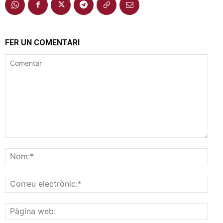
FER UN COMENTARI
Comentar
Nom
Corr
elec
Pàgi
web