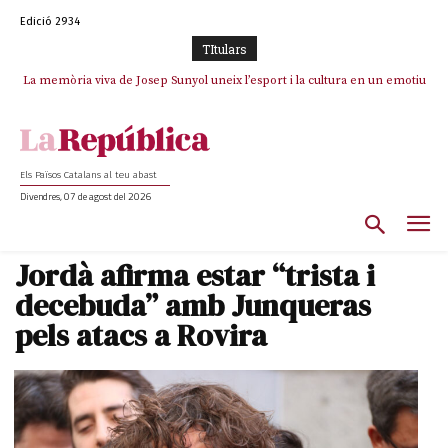
Edició 2934
TItulars
La memòria viva de Josep Sunyol uneix l’esport i la cultura en un emotiu
La “dignitat” a mitges de Marc Puigtió: renuncia a Girona pels àudios però
s’aferra als càrrecs remunerats de Sant Julià i el Consell Comarcal
homenatge a Guadarrama pel seu 90è aniversari
Els Països Catalans al teu abast
Divendres, 07 de agost del 2026
Jordà afirma estar “trista i
decebuda” amb Junqueras
pels atacs a Rovira