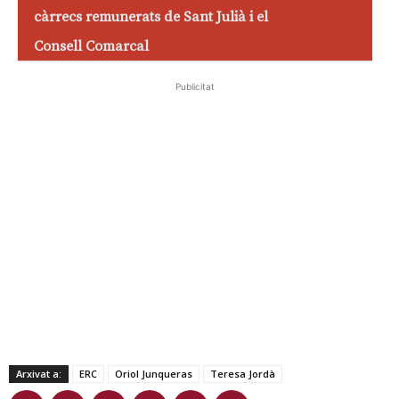
càrrecs remunerats de Sant Julià i el
Consell Comarcal
Publicitat
Arxivat a:
ERC
Oriol Junqueras
Teresa Jordà