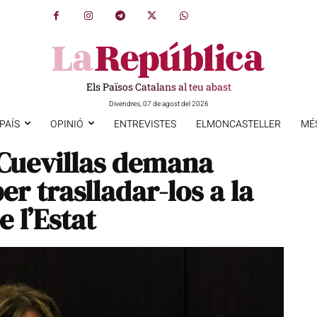
Els Països Catalans al teu abast
Divendres, 07 de agost del 2026
PAÍS
OPINIÓ
ENTREVISTES
ELMONCASTELLER
MÉ
Cuevillas demana
r traslladar-los a la
e l’Estat