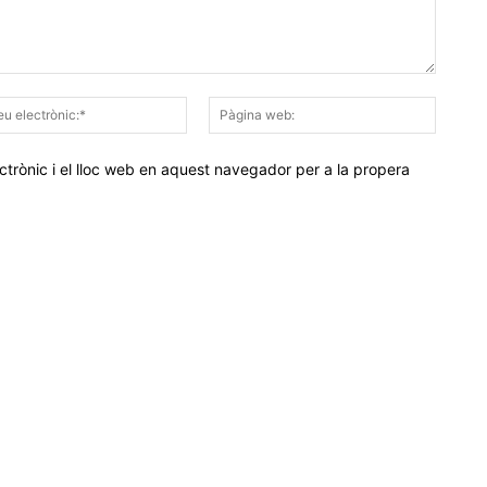
Correu
Pàgina
electrònic:*
web:
trònic i el lloc web en aquest navegador per a la propera