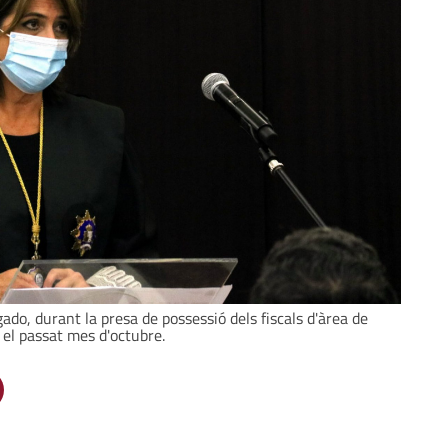
gado, durant la presa de possessió dels fiscals d'àrea de
 el passat mes d'octubre.