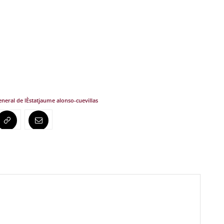
eneral de lÈstat
jaume alonso-cuevillas