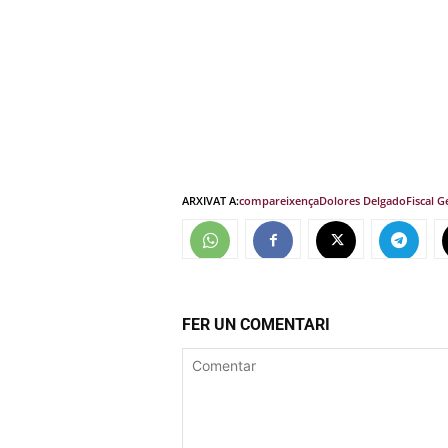
ARXIVAT A:
compareixença
Dolores Delgado
Fiscal G
FER UN COMENTARI