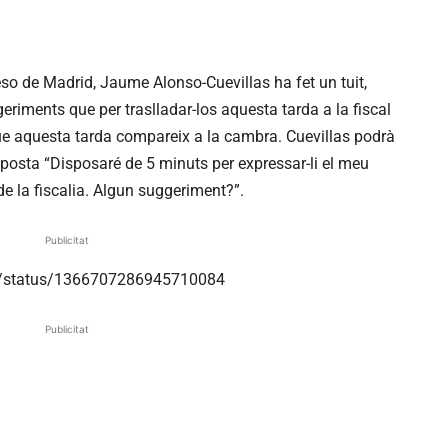
eso de Madrid, Jaume Alonso-Cuevillas ha fet un tuit,
geriments que per traslladar-los aquesta tarda a la fiscal
que aquesta tarda compareix a la cambra. Cuevillas podrà
proposta “Disposaré de 5 minuts per expressar-li el meu
de la fiscalia. Algun suggeriment?”.
Publicitat
S/status/1366707286945710084
Publicitat