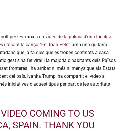
molt per les xarxes u
n vídeo de la policia d’una localitat
s i tocant la cançó “En Joan Petit”
amb una guitarra i
utadans que ja fa dies que es troben confinats a casa
tic gest s’ha fet viral i la majoria d’habitants dels Països
essat fronteres i ha arribat ni més ni menys que als Estats
ident del país,
Ivanka
Trump, ha compartit el vídeo a
més iniciatives d’aquest tipus per part de les autoritats
 VIDEO COMING TO US
A, SPAIN. THANK YOU