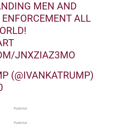
ANDING MEN AND
 ENFORCEMENT ALL
ORLD!
ART
COM/JNXZIAZ3MO
MP (@IVANKATRUMP)
0
Publicitat
Publicitat