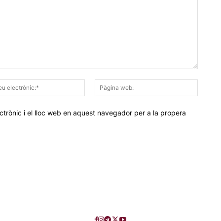
Correu
Pàgina
electrònic:*
web:
trònic i el lloc web en aquest navegador per a la propera