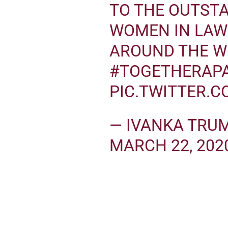
TO THE OUTST
WOMEN IN LAW
AROUND THE W
#TOGETHERAP
PIC.TWITTER.
— IVANKA TRU
MARCH 22, 202