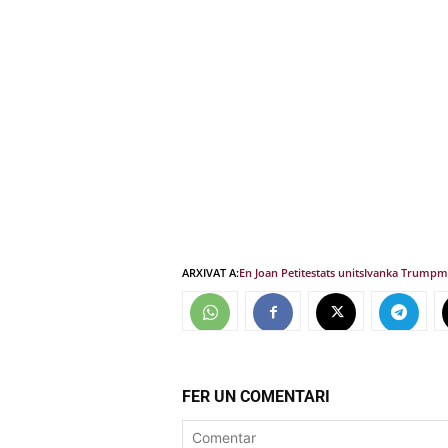
ARXIVAT A:
En Joan Petit
estats units
Ivanka Trump
m
FER UN COMENTARI