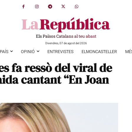
Els Països Catalans al teu abast
Divendres, 07 de agost del 2026
PAÍS
OPINIÓ
ENTREVISTES
ELMONCASTELLER
MÉ
 fa ressò del viral de
gaida cantant “En Joan