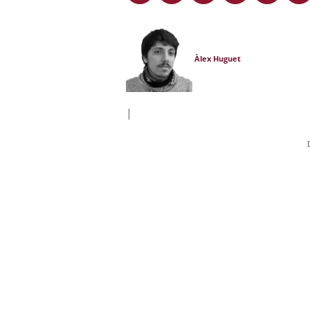
Àlex Huguet
|