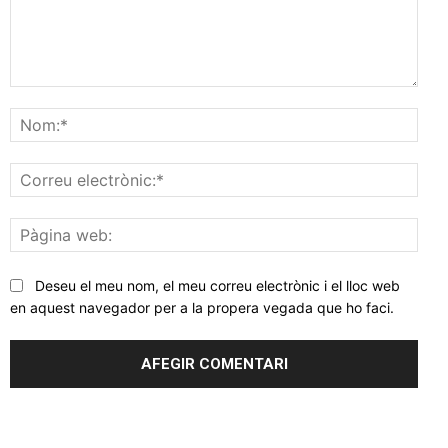
Comentar
Nom
Corr
elec
Pàgi
web
Deseu el meu nom, el meu correu electrònic i el lloc web
en aquest navegador per a la propera vegada que ho faci.