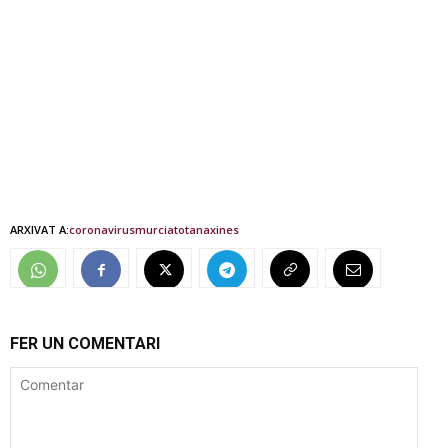
ARXIVAT A:
coronavirus
murcia
totana
xines
FER UN COMENTARI