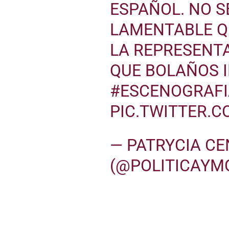
ESPAÑOL. NO S
LAMENTABLE Q
LA REPRESENTA
QUE BOLAÑOS 
#ESCENOGRAFI
PIC.TWITTER.C
— PATRYCIA C
(@POLITICAYM