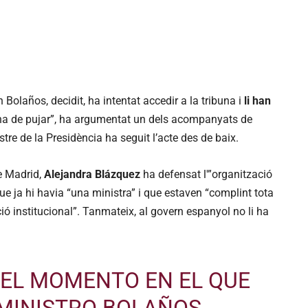
Bolaños, decidit, ha intentat accedir a la tribuna i
li han
 ha de pujar”, ha argumentat un dels acompanyats de
tre de la Presidència ha seguit l’acte des de baix.
e Madrid,
Alejandra Blázquez
ha defensat l'”organització
e ja hi havia “una ministra” i que estaven “complint tota
ió institucional”. Tanmateix, al govern espanyol no li ha
 EL MOMENTO EN EL QUE
 MINISTRO BOLAÑOS