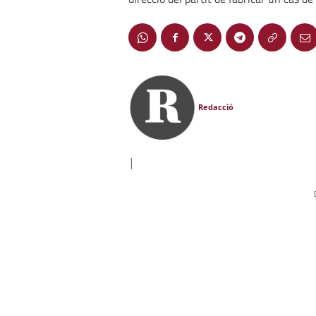
Redacció
|