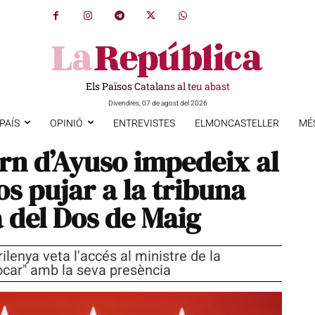
Els Països Catalans al teu abast
Divendres, 07 de agost del 2026
PAÍS
OPINIÓ
ENTREVISTES
ELMONCASTELLER
MÉ
ern d’Ayuso impedeix al
s pujar a la tribuna
a del Dos de Maig
ilenya veta l'accés al ministre de la
vocar" amb la seva presència