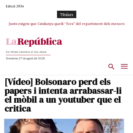
Edició 2934
TItulars
Junts exigeix que Catalunya quedi “fora” del repartiment dels menors
Junqueras demana a l’Estat que assumeixi “responsabilitats” pel “drama
humà” a Ceuta i avança que Catalunya haurà de continuar acollint
migrants de Ceuta
menors
Els Països Catalans al teu abast
Divendres, 07 de agost del 2026
[Vídeo] Bolsonaro perd els
papers i intenta arrabassar-li
el mòbil a un youtuber que el
critica