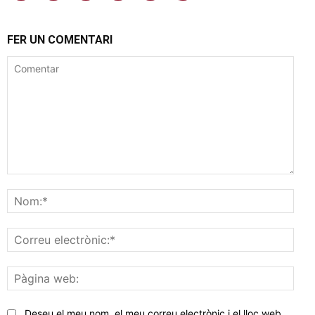
FER UN COMENTARI
Comentar
Nom
Corr
elec
Pàgi
web
Deseu el meu nom, el meu correu electrònic i el lloc web