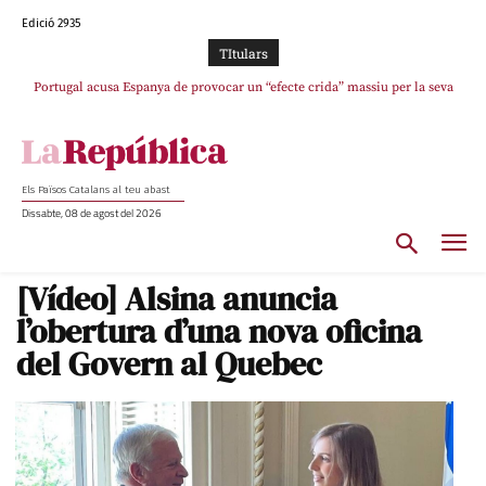
Edició 2935
TItulars
Portugal acusa Espanya de provocar un “efecte crida” massiu per la seva
“manca de regulació” migratòria
Els Països Catalans al teu abast
Dissabte, 08 de agost del 2026
[Vídeo] Alsina anuncia
l’obertura d’una nova oficina
del Govern al Quebec