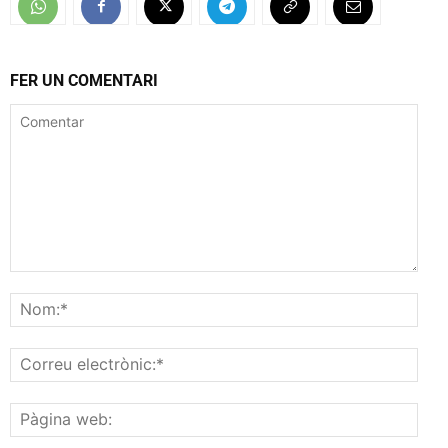
FER UN COMENTARI
Comentar
Nom
Corr
elec
Pàgi
web