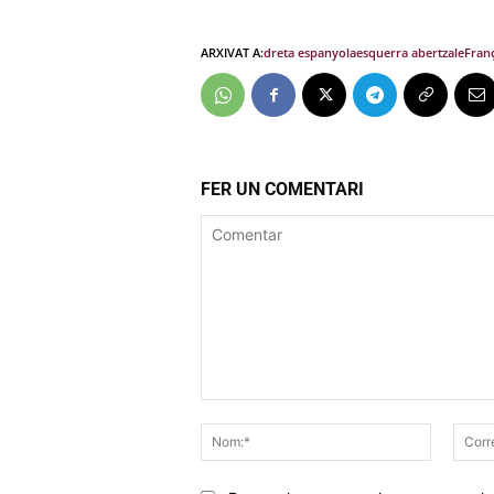
ARXIVAT A:
dreta espanyola
esquerra abertzale
Fran
FER UN COMENTARI
Comentar
Nom:*