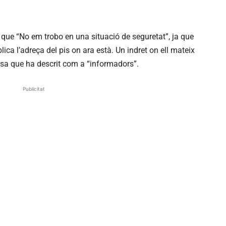
r que “No em trobo en una situació de seguretat”, ja que
blica l’adreça del pis on ara està. Un indret on ell mateix
tosa que ha descrit com a “informadors”.
Publicitat