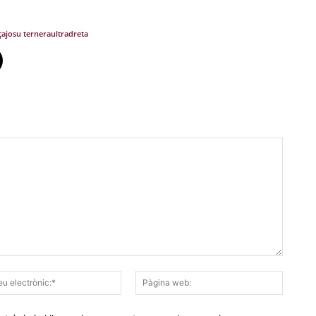
ça
josu ternera
ultradreta
Correu
Pàgina
electrònic:*
web: