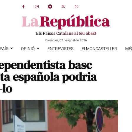
Els Països Catalans al teu abast
Divendres, 07 de agost del 2026
PAÍS
OPINIÓ
ENTREVISTES
ELMONCASTELLER
MÉ
dependentista basc
eta española podria
-lo