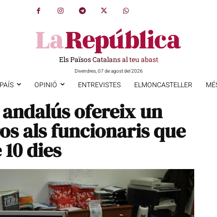
Els Països Catalans al teu abast
Divendres, 07 de agost del 2026
PAÍS
OPINIÓ
ENTREVISTES
ELMONCASTELLER
MÉ
andalús ofereix un
os als funcionaris que
 10 dies