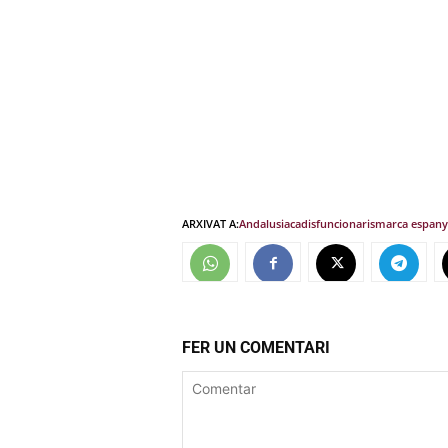
ARXIVAT A:
Andalusia
cadis
funcionaris
marca espany
FER UN COMENTARI