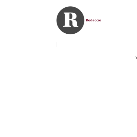
Redacció
|
D