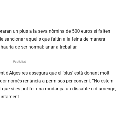
braran un plus a la seva nòmina de 500 euros si falten
de sancionar aquells que faltin a la feina de manera
hauria de ser normal: anar a treballar.
Publicitat
t d’Algesires assegura que el ‘plus’ està donant molt
llador només renúncia a permisos per conveni. “No estem
ant que si es pot fer una mudança un dissabte o diumenge,
Ajuntament.