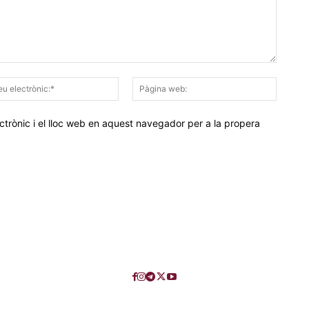
Correu
Pàgina
electrònic:*
web:
trònic i el lloc web en aquest navegador per a la propera