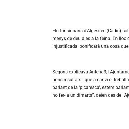
Els funcionaris d’Algesires (Cadis) co
menys de deu dies a la feina. En lloc 
injustificada, bonificarà una cosa que 
Segons explicava Antena3, l’Ajuntamen
bons resultats i que a canvi el treba
parlant de la ‘picaresca’, estem parl
no fer-la un dimarts”, deien des de l’