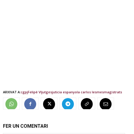
ARXIVAT A:
cgpj
Felipè VI
jutges
juticia espanyola carlos lesmes
magistrats
FER UN COMENTARI