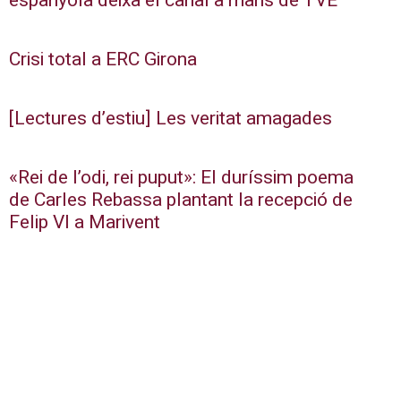
espanyola deixa el canal a mans de TVE
Crisi total a ERC Girona
[Lectures d’estiu] Les veritat amagades
«Rei de l’odi, rei puput»: El duríssim poema
de Carles Rebassa plantant la recepció de
Felip VI a Marivent