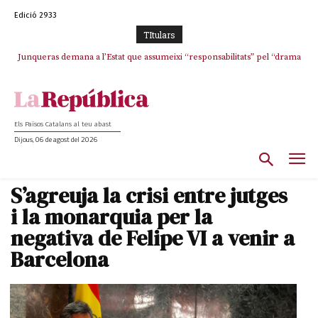
Edició 2933
TItulars
Junqueras demana a l’Estat que assumeixi “responsabilitats” pel “drama
L’abandonament de les seleccions catalanes per part de la UFEC
humà” a Ceuta i avança que Catalunya haurà de continuar acollint
espanyolitza l’esport del país
menors
Els Països Catalans al teu abast
Dijous, 06 de agost del 2026
S’agreuja la crisi entre jutges
i la monarquia per la
negativa de Felipe VI a venir a
Barcelona