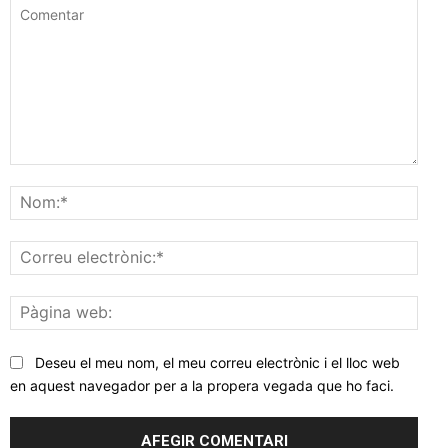
Comentar
Nom
Corr
elec
Pàgi
web
Deseu el meu nom, el meu correu electrònic i el lloc web
en aquest navegador per a la propera vegada que ho faci.