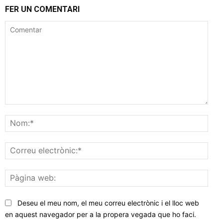
FER UN COMENTARI
Comentar
Nom
Corr
elec
Pàgi
web
Deseu el meu nom, el meu correu electrònic i el lloc web
en aquest navegador per a la propera vegada que ho faci.