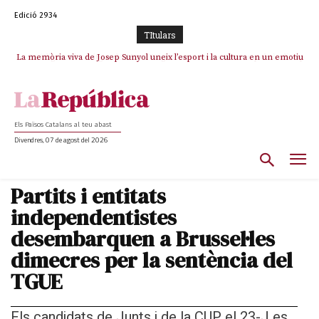
Edició 2934
TItulars
La memòria viva de Josep Sunyol uneix l’esport i la cultura en un emotiu
La “dignitat” a mitges de Marc Puigtió: renuncia a Girona pels àudios però
s’aferra als càrrecs remunerats de Sant Julià i el Consell Comarcal
homenatge a Guadarrama pel seu 90è aniversari
Els Països Catalans al teu abast
Divendres, 07 de agost del 2026
Partits i entitats
independentistes
desembarquen a Brussel·les
dimecres per la sentència del
TGUE
Els candidats de Junts i de la CUP el 23-J es