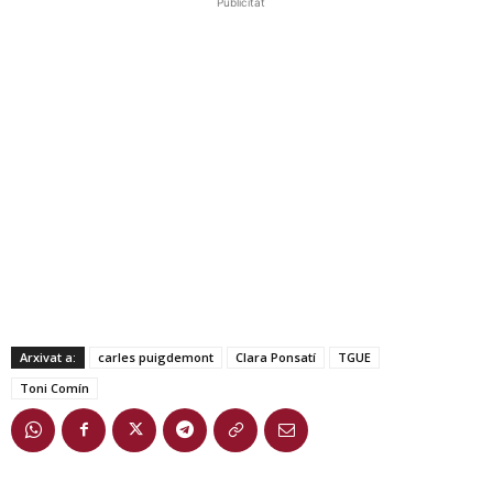
Publicitat
Arxivat a:
carles puigdemont
Clara Ponsatí
TGUE
Toni Comín