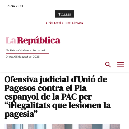
Edició 2933
TItulars
Crisi total a ERC Girona
Els Països Catalans al teu abast
Dijous, 06 de agost del 2026
Ofensiva judicial d’Unió de
Pagesos contra el Pla
espanyol de la PAC per
“il·legalitats que lesionen la
pagesia”