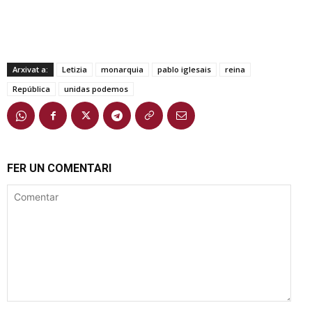
Arxivat a:
Letizia
monarquia
pablo iglesais
reina
República
unidas podemos
FER UN COMENTARI
Comentar