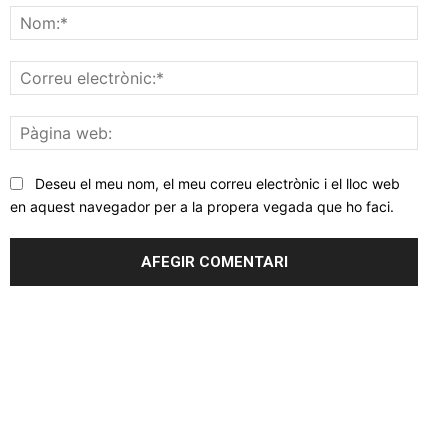
Nom
Corr
elec
Pàgi
web
Deseu el meu nom, el meu correu electrònic i el lloc web
en aquest navegador per a la propera vegada que ho faci.