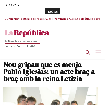
Edició 2934
TItulars
La “dignitat” a mitges de Marc Puigtió: renuncia a Girona pels àudios però
s’aferra als càrrecs remunerats de Sant Julià i el Consell Comarcal
Els Països Catalans al teu abast
Divendres, 07 de agost del 2026
Nou gripau que es menja
Pablo Iglesias: un acte braç a
braç amb la reina Letizia