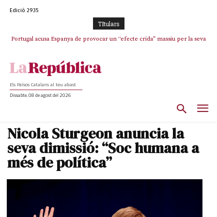
Edició 2935
TItulars
Portugal acusa Espanya de provocar un “efecte crida” massiu per la seva
“manca de regulació” migratòria
Els Països Catalans al teu abast
Dissabte, 08 de agost del 2026
Nicola Sturgeon anuncia la
seva dimissió: “Soc humana a
més de política”