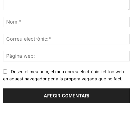
Comentar
Nom
Corr
elec
Pàgi
web
Deseu el meu nom, el meu correu electrònic i el lloc web
en aquest navegador per a la propera vegada que ho faci.