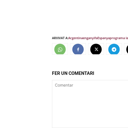
ARXIVAT A:
Argentina
enganyifa
Espanya
programa la
FER UN COMENTARI