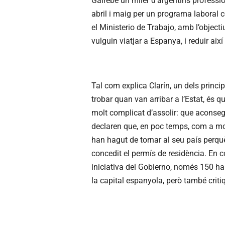
Gairebé un miler d’argentins professio
abril i maig per un programa laboral
el
Ministerio
de
Trabajo
, amb l’object
vulguin viatjar a Espanya, i reduir així
Tal com explica
Clarín
, un dels princi
trobar quan van arribar a l’Estat, és qu
molt complicat d’assolir: que aconsegu
declaren que, en poc temps, com a molt
han hagut de tornar al seu país perquè
concedit el permís de residència. En c
iniciativa del
Gobierno
, només 150 ha
la capital espanyola, però també crit