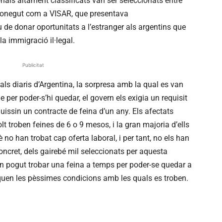
nals altament classificats van ser seleccionats entre
 conegut com a VISAR, que presentava
iu de donar oportunitats a l’estranger als argentins que
 la immigració il·legal.
Publicitat
pals diaris d’Argentina, la sorpresa amb la qual es van
e per poder-s’hi quedar, el govern els exigia un requisit
issin un contracte de feina d’un any. Els afectats
 troben feines de 6 o 9 mesos, i la gran majoria d’ells
 no han trobat cap oferta laboral, i per tant, no els han
oncret, dels gairebé mil seleccionats per aquesta
n pogut trobar una feina a temps per poder-se quedar a
iquen les pèssimes condicions amb les quals es troben.