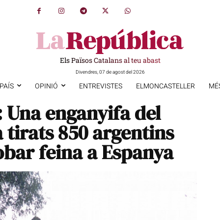
Els Països Catalans al teu abast
Divendres, 07 de agost del 2026
PAÍS
OPINIÓ
ENTREVISTES
ELMONCASTELLER
MÉ
 Una enganyifa del
tirats 850 argentins
obar feina a Espanya