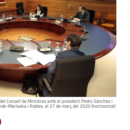
 del Consell de Ministres amb el president Pedro Sánchez i
ande-Marlaska i Robles, el 27 de març del 2020 (horitzontal)