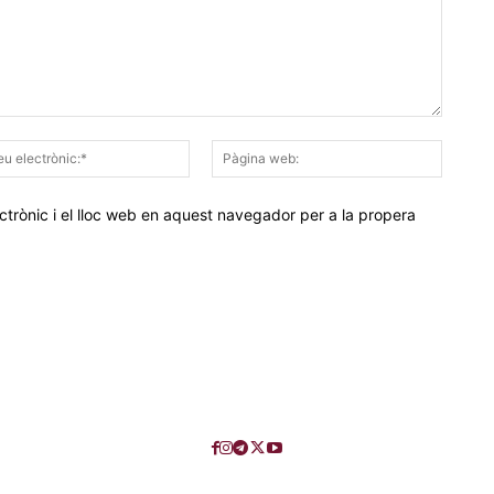
Correu
Pàgina
electrònic:*
web:
trònic i el lloc web en aquest navegador per a la propera