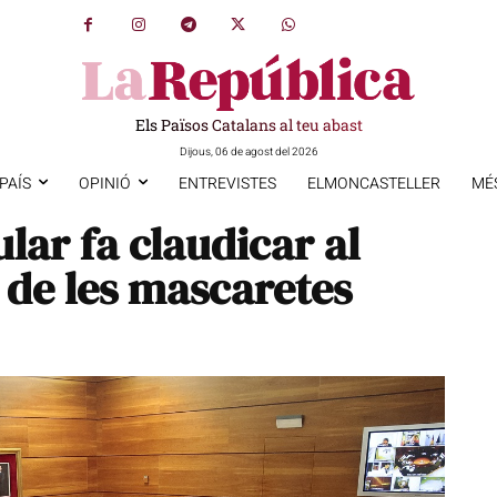
Els Països Catalans al teu abast
Dijous, 06 de agost del 2026
PAÍS
OPINIÓ
ENTREVISTES
ELMONCASTELLER
MÉ
lar fa claudicar al
 de les mascaretes