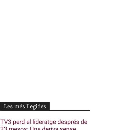
Les més llegides
TV3 perd el lideratge després de
23 mesos: Una deriva sense