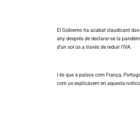
El Gobierno ha acabat claudicant dav
any després de declarar-se la pandèmi
d’un sol ús a través de reduir l’IVA.
I és que a països com França, Portugal o
com us explicàvem en aquesta notíci