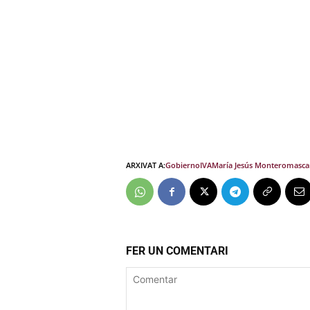
ARXIVAT A:
Gobierno
IVA
María Jesús Montero
masca
FER UN COMENTARI