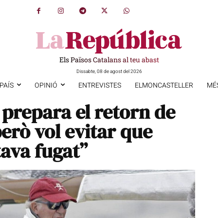
Els Països Catalans al teu abast
Dissabte, 08 de agost del 2026
PAÍS
OPINIÓ
ENTREVISTES
ELMONCASTELLER
MÉ
 prepara el retorn de
però vol evitar que
tava fugat”