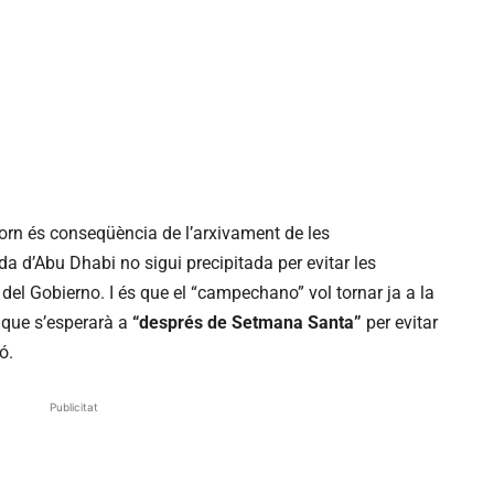
torn és conseqüència de l’arxivament de les
da d’Abu Dhabi no sigui precipitada per evitar les
is del Gobierno. I és que el “campechano” vol tornar ja a la
 que s’esperarà a
“després de Setmana Santa”
per evitar
ó.
Publicitat