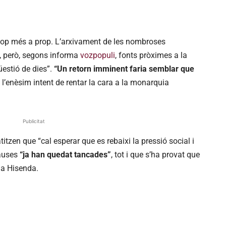
cop més a prop. L’arxivament de les nombroses
ei, però, segons informa
vozpopuli
, fonts pròximes a la
estió de dies”.
“Un retorn imminent faria semblar que
a l’enèsim intent de rentar la cara a la monarquia
Publicitat
titzen que “cal esperar que es rebaixi la pressió social i
causes
“ja han quedat tancades”
, tot i que s’ha provat que
 a Hisenda.