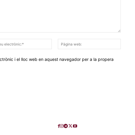
Correu
Pàgina
electrònic:*
web:
trònic i el lloc web en aquest navegador per a la propera