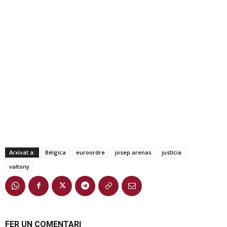
Arxivat a:
Bèlgica
euroordre
josep arenas
justícia
valtony
FER UN COMENTARI