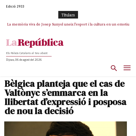
Edició 2933
TItulars
La memòria viva de Josep Sunyol uneix l’esport i la cultura en un emotiu
La “dignitat” a mitges de Marc Puigtió: renuncia a Girona pels àudios però
s’aferra als càrrecs remunerats de Sant Julià i el Consell Comarcal
homenatge a Guadarrama pel seu 90è aniversari
Els Països Catalans al teu abast
Dijous, 06 de agost del 2026
Bèlgica planteja que el cas de
Valtònyc s’emmarca en la
llibertat d’expressió i posposa
de nou la decisió