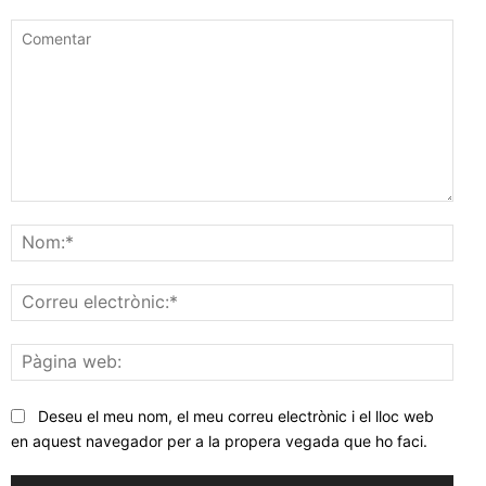
Comentar
Nom
Corr
elec
Pàgi
web
Deseu el meu nom, el meu correu electrònic i el lloc web
en aquest navegador per a la propera vegada que ho faci.