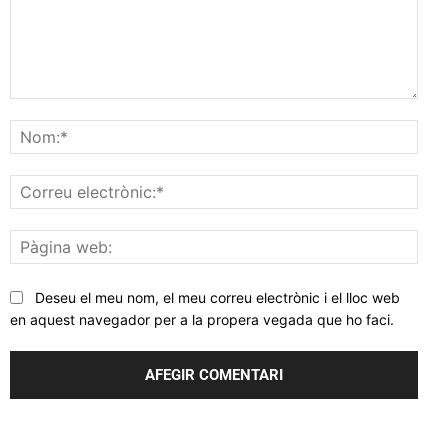
Comentar
Nom
Corr
elec
Pàgi
web
Deseu el meu nom, el meu correu electrònic i el lloc web
en aquest navegador per a la propera vegada que ho faci.