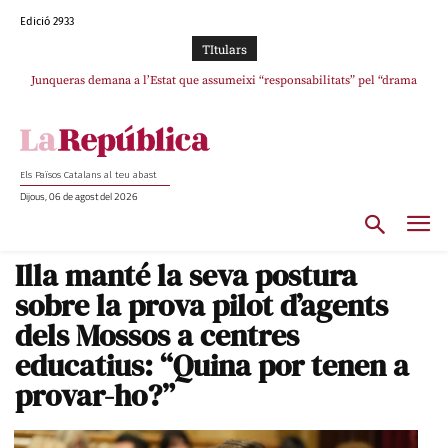
Edició 2933
TItulars
Junqueras demana a l’Estat que assumeixi “responsabilitats” pel “drama
humà” a Ceuta i avança que Catalunya haurà de continuar acollint menors
Els Països Catalans al teu abast
Dijous, 06 de agost del 2026
Illa manté la seva postura
sobre la prova pilot d’agents
dels Mossos a centres
educatius: “Quina por tenen a
provar-ho?”