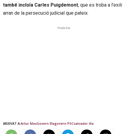
també incloïa Carles Puigdemont
, que es troba a l’exili
arran de la persecució judicial que pateix.
Publicitat
ARXIVAT A:
Artur Mas
Govern Illa
govern PSC
salvador illa