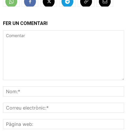
FER UN COMENTARI
Comentar
Nom
Corr
elec
Pàgi
web