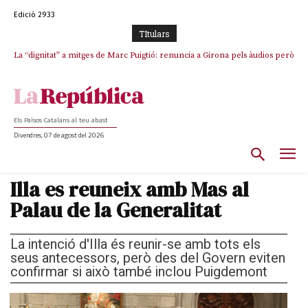
Edició 2933
TItulars
La “dignitat” a mitges de Marc Puigtió: renuncia a Girona pels àudios però
s’aferra als càrrecs remunerats de Sant Julià i el Consell Comarcal
Els Països Catalans al teu abast
Divendres, 07 de agost del 2026
Illa es reuneix amb Mas al
Palau de la Generalitat
La intenció d'Illa és reunir-se amb tots els
seus antecessors, però des del Govern eviten
confirmar si això també inclou Puigdemont