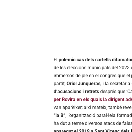
El
polèmic cas dels cartells difamato
de les eleccions municipals del 2023
immersos de ple en el congrés que el p
partit,
Oriol Junqueras
, i la secretàri
d’acusacions i retrets
després que ‘Ca
per Rovira en els quals la dirigent adv
van aparèixer; així mateix, també rev
“la B”
, l’organització paral·lela formad
ha dut a terme diversos atacs de falsa
aparegut el 2019 a Sant Vicenç dels 