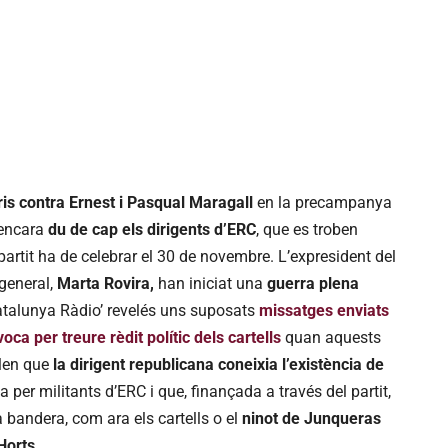
ris contra Ernest i Pasqual Maragall
en la precampanya
 encara
du de cap els dirigents d’ERC
, que es troben
artit ha de celebrar el 30 de novembre. L’expresident del
a general,
Marta Rovira,
han iniciat una
guerra plena
talunya Ràdio’ revelés uns suposats
missatges enviats
oca per treure rèdit polític dels cartells
quan aquests
elen que
la dirigent republicana coneixia l’existència de
a per militants d’ERC i que, finançada a través del partit,
 bandera, com ara els cartells o el
ninot de Junqueras
Horts
.