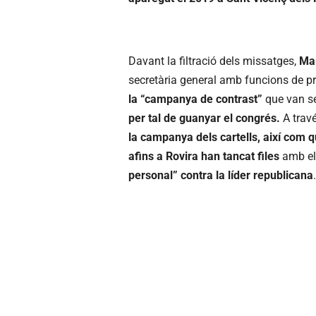
Davant la filtració dels missatges,
Mar
secretària general amb funcions de p
la “campanya de contrast”
que van se
per tal de guanyar el congrés.
A trav
la campanya dels cartells, així com q
afins a Rovira han tancat files
amb ell
personal” contra la líder republicana
.