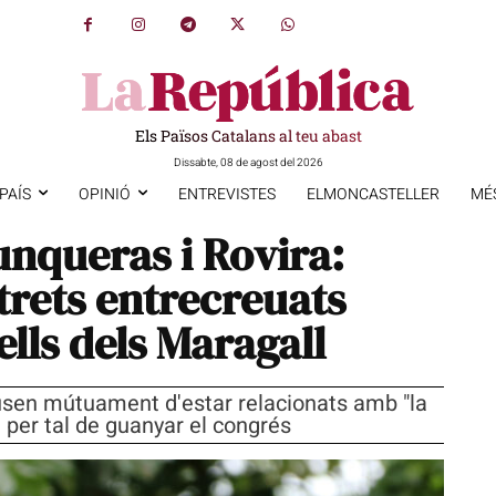
Els Països Catalans al teu abast
Dissabte, 08 de agost del 2026
PAÍS
OPINIÓ
ENTREVISTES
ELMONCASTELLER
MÉ
unqueras i Rovira:
trets entrecreuats
ells dels Maragall
cusen mútuament d'estar relacionats amb "la
 per tal de guanyar el congrés