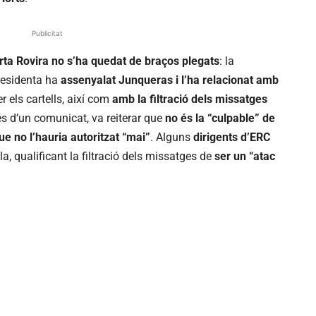
Publicitat
ta Rovira
no s’ha quedat de braços plegats
: la
residenta ha
assenyalat Junqueras i l’ha relacionat amb
r els cartells, així com
amb la filtració dels missatges
és d’un comunicat, va reiterar que
no és la “culpable” de
ue no l’hauria autoritzat “mai”
. Alguns
dirigents d’ERC
a, qualificant la filtració dels missatges de
ser un “atac