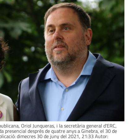
ublicana, Oriol Junqueras, i la secretària general d'ERC,
da presencial després de quatre anys a Ginebra, el 30 de
blicació: dimecres 30 de juny del 2021, 21:33 Autor: