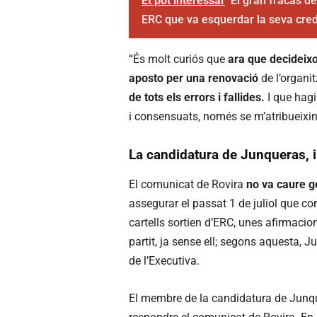
Et pot interessar
El gran fracàs d
ERC que va esquerdar la seva credi
“És molt curiós que
ara que decideixo 
aposto per una renovació
de l’organit
de tots els errors i fallides.
I que hagi
i consensuats, només se m’atribueixin
La candidatura de Junqueras, 
El comunicat de Rovira
no va caure g
assegurar el passat 1 de juliol que co
cartells sortien d’ERC, unes afirmacio
partit, ja sense ell; segons aquesta, 
de l’Executiva.
El membre de la candidatura de Junquer