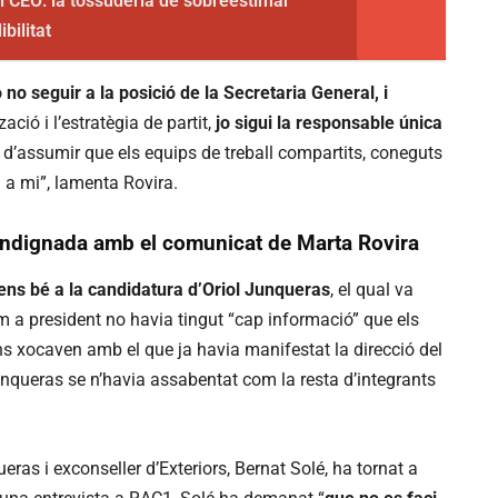
el CEO: la tossuderia de sobreestimar
bilitat
no seguir a la posició de la Secretaria General, i
zació i l’estratègia de partit,
jo sigui la responsable única
 d’assumir que els equips de treball compartits, coneguts
 a mi”, lamenta Rovira.
indignada amb el comunicat de Marta Rovira
ens bé a la candidatura d’Oriol Junqueras
, el qual va
m a president no havia tingut “cap informació” que els
ns xocaven amb el que ja havia manifestat la direcció del
Junqueras se n’havia assabentat com la resta d’integrants
as i exconseller d’Exteriors, Bernat Solé, ha tornat a