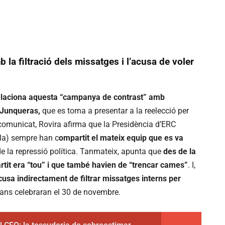
la filtració dels missatges i l’acusa de voler
elaciona aquesta “campanya de contrast” amb
l Junqueras,
que es torna a presentar a la reelecció per
 comunicat, Rovira afirma que la Presidència d’ERC
lla) sempre han c
ompartit el mateix equip que es va
 la repressió política. Tanmateix, apunta que
des de la
rtit era “tou” i que també havien de “trencar cames”
. I,
acusa indirectament de filtrar missatges interns per
cans celebraran el 30 de novembre.