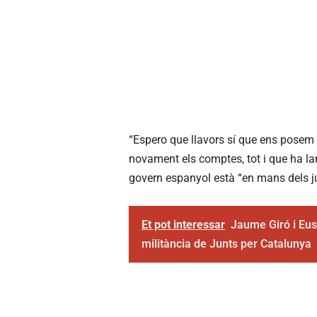
“Espero que llavors sí que ens posem d
novament els comptes, tot i que ha lam
govern espanyol està “en mans dels j
Et pot interessar
Jaume Giró i Eu
militància de Junts per Catalunya