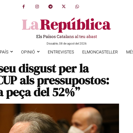
Els Països Catalans al teu abast
Dissabte, 08 de agost del 2026
PAÍS
OPINIÓ
ENTREVISTES
ELMONCASTELLER
MÉ
seu disgust per la
CUP als pressupostos:
la peça del 52%”