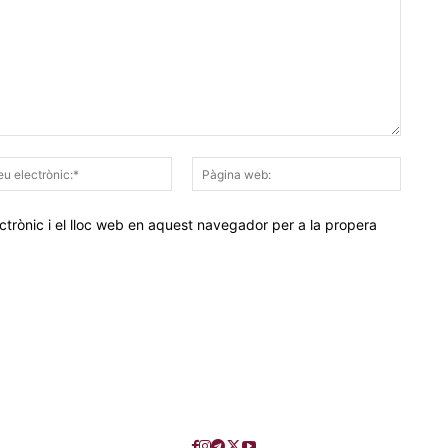
Correu
Pàgina
electrònic:*
web:
trònic i el lloc web en aquest navegador per a la propera