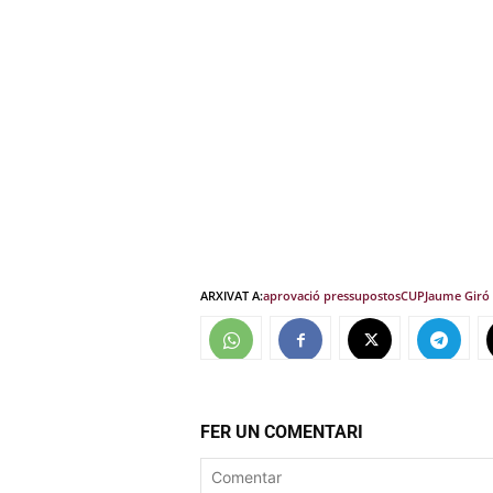
ARXIVAT A:
aprovació pressupostos
CUP
Jaume Giró
FER UN COMENTARI