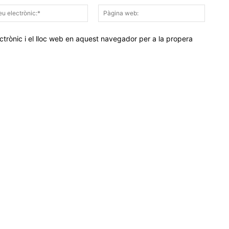
Correu
Pàgina
electrònic:*
web:
trònic i el lloc web en aquest navegador per a la propera