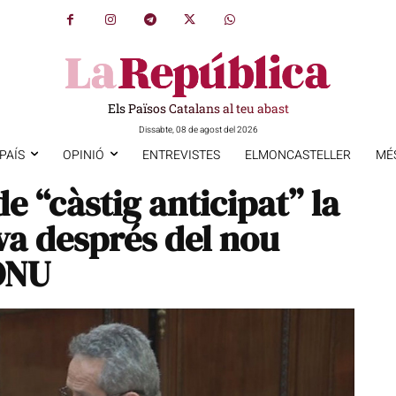
Els Països Catalans al teu abast
Dissabte, 08 de agost del 2026
PAÍS
OPINIÓ
ENTREVISTES
ELMONCASTELLER
MÉ
de “càstig anticipat” la
va després del nou
ONU