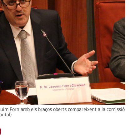
Quim Forn amb els braços oberts compareixent a la comissió
ontal)