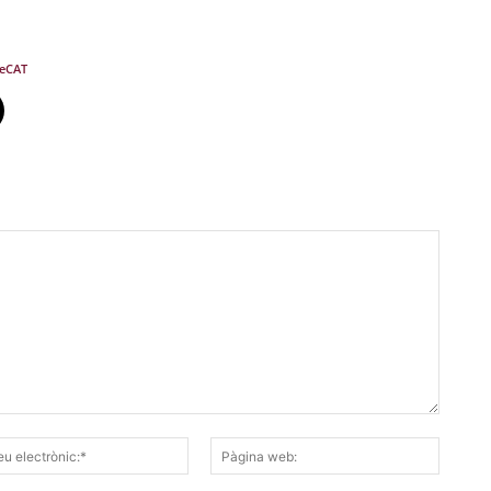
eCAT
Correu
Pàgina
electrònic:*
web: