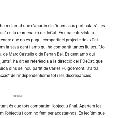
ha reclamat que s’apartin els “interessos particulars” i es
aís” en la reordenació de JxCat. En una entrevista a
tendre que no es pugui compartir el projecte de JxCat
om la seva gent i amb qui ha compartit tantes lluites. “Jo
, de Marc Castells o de Ferran Bel. És gent amb qui
junts”, ha dit en referència a la direcció del PDeCat, que
uïda dins del nou partit de Carles Puigdemont. D’altra
acció” de l’independentisme tot i les discrepàncies
Publicitat
ant és que tots compartim l’objectiu final. Apartem les
uem l’objectiu i com ho fem per acostar-nos. És legítim que