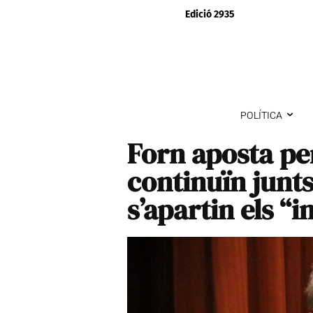
Edició 2935
POLÍTICA
Forn aposta pe
continuïn junt
s’apartin els “