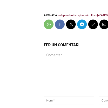
ARXIVAT A:
independentisme
Joaquim Forn
JxCAT
PD
FER UN COMENTARI
Comentar
Nom:*