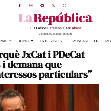
Els Països Catalans al teu abast
Dissabte, 08 de agost del 2026
PAÍS
OPINIÓ
ENTREVISTES
ELMONCASTELLER
MÉ
rquè JxCat i PDeCat
s i demana que
interessos particulars”