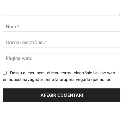
Comentar
Nom
Corr
elec
Pàgi
web
Deseu el meu nom, el meu correu electrònic i el lloc web
en aquest navegador per a la propera vegada que ho faci.