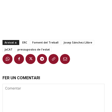
Arxivat a:
ERC
Foment del Treball
Josep Sánchez Llibre
JxCAT
pressupostos de l'estat
FER UN COMENTARI