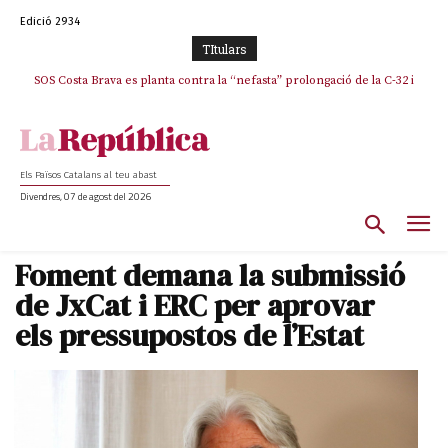
Edició 2934
TItulars
SOS Costa Brava es planta contra la “nefasta” prolongació de la C-32 i
n’exigeix la retirada immediata
Els Països Catalans al teu abast
Divendres, 07 de agost del 2026
Foment demana la submissió
de JxCat i ERC per aprovar
els pressupostos de l’Estat