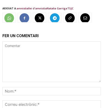
ARXIVAT A:
amnistia
llei d'amnistia
Natalia Garriga
TSJC
FER UN COMENTARI
Comentar
Nom
Corr
elec