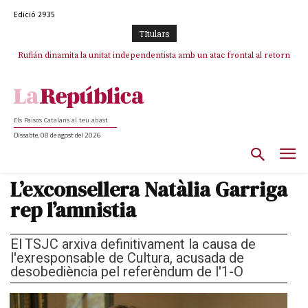
Edició 2935
TItulars
Rufián dinamita la unitat independentista amb un atac frontal al retorn
Puigdemont reivindica la transparència del seu retorn i manté el pols
ferm per la plena llibertat dels encausats
de Puigdemont
Els Països Catalans al teu abast
Dissabte, 08 de agost del 2026
L’exconsellera Natàlia Garriga
rep l’amnistia
El TSJC arxiva definitivament la causa de
l'exresponsable de Cultura, acusada de
desobediència pel referèndum de l'1-O