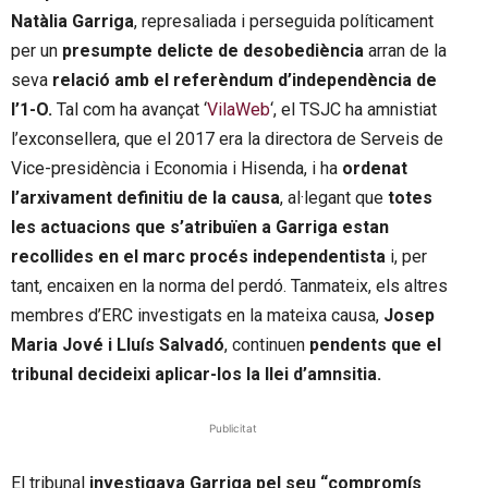
Natàlia Garriga
, represaliada i perseguida políticament
per un
presumpte delicte de desobediència
arran de la
seva
relació amb el referèndum d’independència de
l’1-O.
Tal com ha avançat ‘
VilaWeb
‘, el TSJC ha amnistiat
l’exconsellera, que el 2017 era la directora de Serveis de
Vice-presidència i Economia i Hisenda, i ha
ordenat
l’arxivament definitiu de la causa
, al·legant que
totes
les actuacions que s’atribuïen a Garriga estan
recollides en el marc procés independentista
i, per
tant, encaixen en la norma del perdó. Tanmateix, els altres
membres d’ERC investigats en la mateixa causa,
Josep
Maria Jové i Lluís Salvadó
, continuen
pendents que el
tribunal decideixi aplicar-los la llei d’amnsitia.
Publicitat
El tribunal
investigava Garriga pel seu “compromís