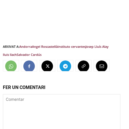
ARXIVAT A:
Andorra
Angel Ros
castellà
instituto cervantes
Josep Lluís Alay
lluis llach
Salvador Cardús
FER UN COMENTARI