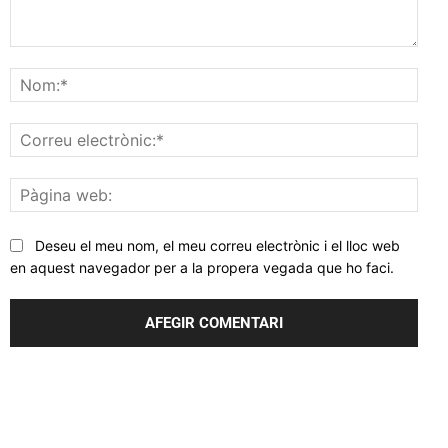
Comentar
Nom
Corr
elec
Pàgi
web
Deseu el meu nom, el meu correu electrònic i el lloc web
en aquest navegador per a la propera vegada que ho faci.