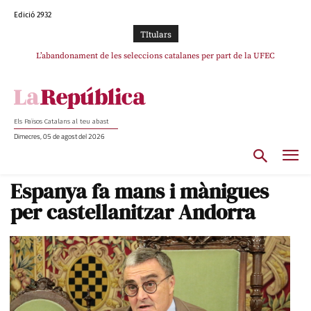
Edició 2932
TItulars
L’abandonament de les seleccions catalanes per part de la UFEC
espanyolitza l’esport del país
Els Països Catalans al teu abast
Dimecres, 05 de agost del 2026
Espanya fa mans i mànigues
per castellanitzar Andorra