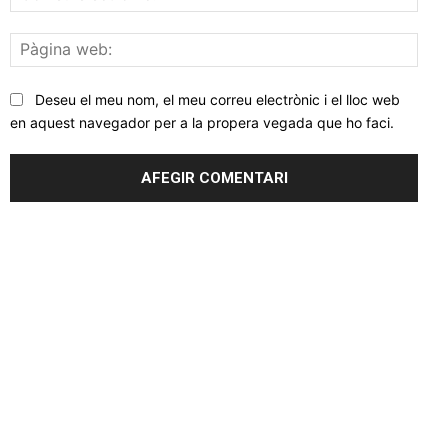
elec
Pàgi
web
Deseu el meu nom, el meu correu electrònic i el lloc web
en aquest navegador per a la propera vegada que ho faci.