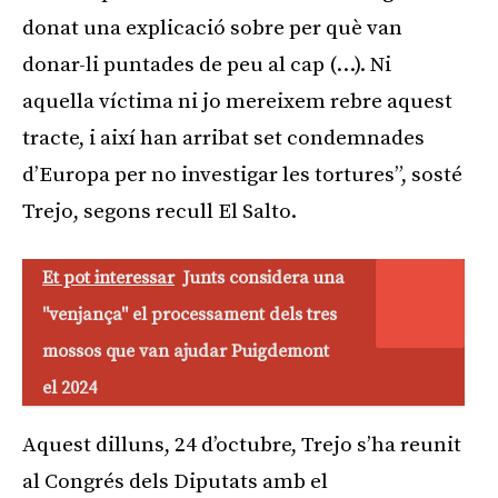
donat una explicació sobre per què van
donar-li puntades de peu al cap (…). Ni
aquella víctima ni jo mereixem rebre aquest
tracte, i així han arribat set condemnades
d’Europa per no investigar les tortures”, sosté
Trejo, segons recull El Salto.
Et pot interessar
Junts considera una
"venjança" el processament dels tres
mossos que van ajudar Puigdemont
el 2024
Aquest dilluns, 24 d’octubre, Trejo s’ha reunit
al Congrés dels Diputats amb el