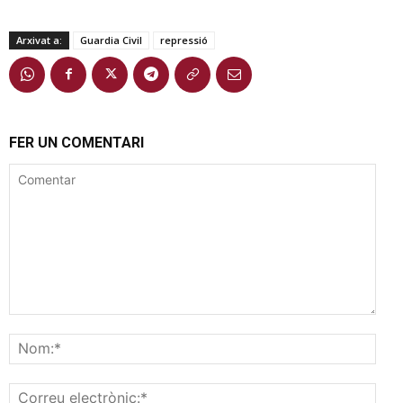
Arxivat a:
Guardia Civil
repressió
FER UN COMENTARI
Comentar
Nom
Corr