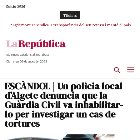
Edició 2936
TItulars
Puigdemont reivindica la transparència del seu retorn i manté el pols
ferm per la plena llibertat dels encausats
Els Països Catalans al teu abast
Diumenge, 09 de agost del 2026
ESCÀNDOL | Un policia local
d’Algete denuncia que la
Guàrdia Civil va inhabilitar-
lo per investigar un cas de
tortures