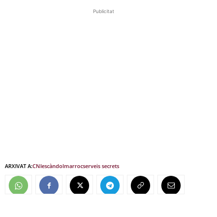
Publicitat
ARXIVAT A:
CNI
escàndol
marroc
serveis secrets