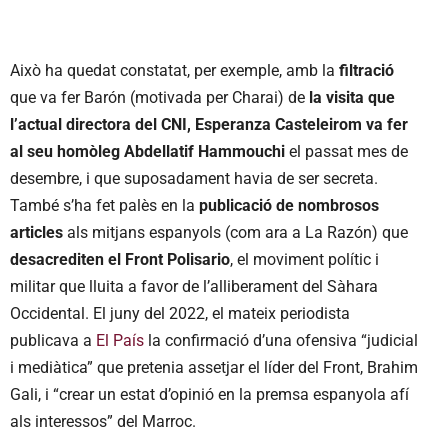
Això ha quedat constatat, per exemple, amb la
filtració
que va fer Barón (motivada per Charai) de
la visita que
l’actual directora del CNI, Esperanza Casteleirom va fer
al seu homòleg Abdellatif Hammouchi
el passat mes de
desembre, i que suposadament havia de ser secreta.
També s’ha fet palès en la
publicació de nombrosos
articles
als mitjans espanyols (com ara a La Razón) que
desacrediten el Front Polisario
, el moviment polític i
militar que lluita a favor de l’alliberament del Sàhara
Occidental. El juny del 2022, el mateix periodista
publicava a
El País
la confirmació d’una ofensiva “judicial
i mediàtica” que pretenia assetjar el líder del Front, Brahim
Gali, i “crear un estat d’opinió en la premsa espanyola afí
als interessos” del Marroc.