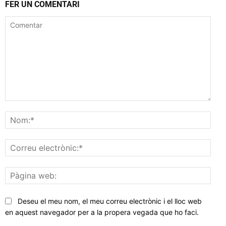
FER UN COMENTARI
Comentar
Nom
Corr
elec
Pàgi
web
Deseu el meu nom, el meu correu electrònic i el lloc web
en aquest navegador per a la propera vegada que ho faci.