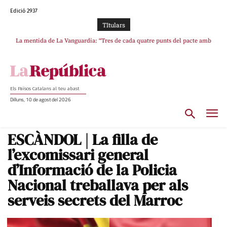
Edició 2937
TItulars
La mentida de La Vanguardia: “Tres de cada quatre punts del pacte amb
La covardia de l’independentisme català frena la caiguda de l’Estat a Ceuta
ERC s’han complert”
i Melilla
Els Països Catalans al teu abast
Dilluns, 10 de agost del 2026
ESCÀNDOL | La filla de
l’excomissari general
d’Informació de la Policia
Nacional treballava per als
serveis secrets del Marroc