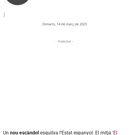
|
Dimarts, 14 de març de 2023
- Publicitat -
Un
nou escàndol
esquitxa l’Estat espanyol. El mitjà ‘
El